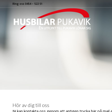
RIng oss 0454 – 522 51
Hör av dig till oss
Ni kan kontakta oss genom att antigen trycka här på mail a