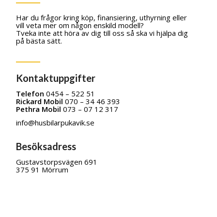
Har du frågor kring köp, finansiering, uthyrning eller
vill veta mer om någon enskild modell?
Tveka inte att höra av dig till oss så ska vi hjälpa dig
på bästa sätt.
Kontaktuppgifter
Telefon
0454 – 522 51
Rickard Mobil
070 – 34 46 393
Pethra Mobil
073 – 07 12 317
info@husbilarpukavik.se
Besöksadress
Gustavstorpsvägen 691
375 91 Mörrum