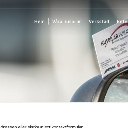
Hem
Våra husbilar
Verkstad
Refe
dressen eller skicka in ett kontaktformulär.