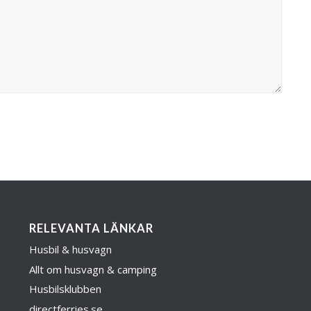
RELEVANTA LÄNKAR
Husbil & husvagn
Allt om husvagn & camping
Husbilsklubben
directferries.se