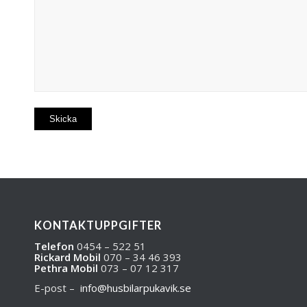
KONTAKTUPPGIFTER
Telefon
0454 – 522 51
Rickard Mobil
070 – 34 46 393
Pethra Mobil
073 – 07 12 317
E-post –
info@husbilarpukavik.se