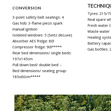
TECHNIQ
CONVERSION
Tyres: 215/
3-point safety belt seatings: 4
Real spare wh
Gas hob: 3-flame piezo spark
Fresh water t
manual ignition
Waste water t
Isolated windows: 5 (Seitz deLuxe)
Heating syst
Absorber AES fridge: 80l
Battery capac
Compressor fridge: 90l*****
Gas bottles:
Rear bed dimensions/ single beds:
197x145cm
Pull down bed/ double bed: –
Bed dimensions/ seating group:
185x60cm*****