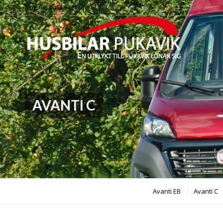
RIng oss 0454 – 522 51
AVANTI C
Avanti EB
Avanti C