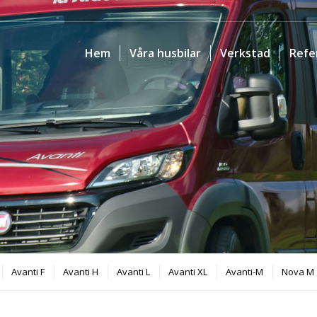
Hem
Våra husbilar
Verkstad
Refe
Avanti F
Avanti H
Avanti L
Avanti XL
Avanti-M
Nova M