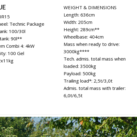
UE
WEIGHT & DIMENSIONS
Length: 636cm
70R15
Width: 205cm
eel: Technic Package
Height: 289cm**
ank: 100/30l
Wheelbase: 404cm
ank: 90l**
Mass when ready to drive:
em Combi 4: 4kW
3000kg****
ity: 100 Gel
Tech. admis. total mass when
 2x11kg
loaded: 3500kg
Payload: 500kg
Trailing load*: 2,5t/3,0t
Admis. total mass with trailer:
6,0t/6,5t