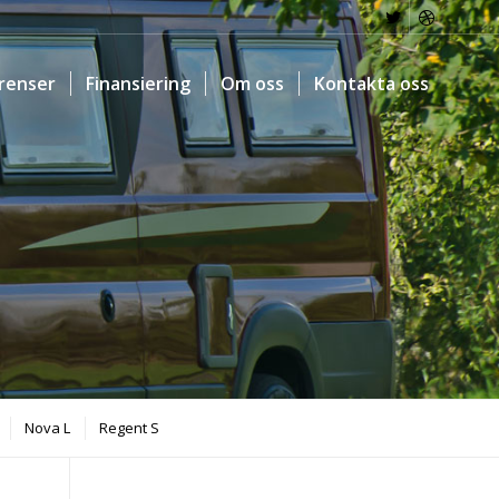
renser
Finansiering
Om oss
Kontakta oss
Nova L
Regent S